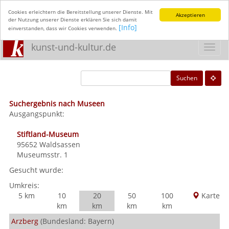
Cookies erleichtern die Bereitstellung unserer Dienste. Mit
Akzeptieren
der Nutzung unserer Dienste erklären Sie sich damit
[Info]
einverstanden, dass wir Cookies verwenden.
kunst-und-kultur.de
Toggl
navig
Suchen
Suchergebnis nach Museen
Ausgangspunkt:
Stiftland-Museum
95652
Waldsassen
Museumsstr. 1
Gesucht wurde:
Umkreis:
5 km
10
20
50
100
Karte
km
km
km
km
Arzberg
(Bundesland: Bayern)