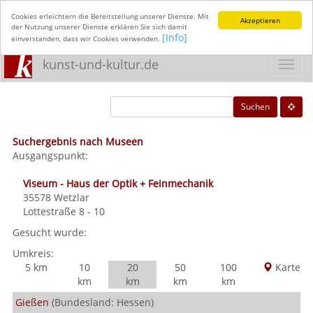
Cookies erleichtern die Bereitstellung unserer Dienste. Mit
Akzeptieren
der Nutzung unserer Dienste erklären Sie sich damit
[Info]
einverstanden, dass wir Cookies verwenden.
kunst-und-kultur.de
Toggl
navig
Suchen
Suchergebnis nach Museen
Ausgangspunkt:
Viseum - Haus der Optik + Feinmechanik
35578
Wetzlar
Lottestraße 8 - 10
Gesucht wurde:
Umkreis:
5 km
10
20
50
100
Karte
km
km
km
km
Gießen
(Bundesland: Hessen)