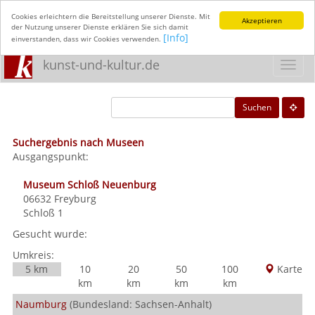
Cookies erleichtern die Bereitstellung unserer Dienste. Mit
Akzeptieren
der Nutzung unserer Dienste erklären Sie sich damit
[Info]
einverstanden, dass wir Cookies verwenden.
kunst-und-kultur.de
Toggl
navig
Suchen
Suchergebnis nach Museen
Ausgangspunkt:
Museum Schloß Neuenburg
06632
Freyburg
Schloß 1
Gesucht wurde:
Umkreis:
5 km
10
20
50
100
Karte
km
km
km
km
Naumburg
(Bundesland: Sachsen-Anhalt)