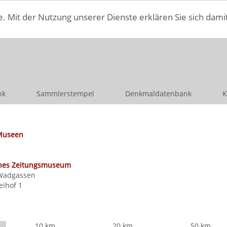
e. Mit der Nutzung unserer Dienste erklären Sie sich dami
nk
Sammlerstempel
Denkmaldatenbank
K
Museen
hes Zeitungsmuseum
Wadgassen
eihof 1
10 km
20 km
50 km