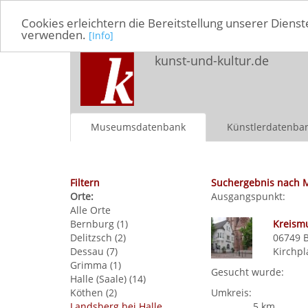
Cookies erleichtern die Bereitstellung unserer Dienst
verwenden.
[Info]
kunst-und-kultur.de
Museumsdatenbank
Künstlerdatenba
Filtern
Suchergebnis nach 
Orte:
Ausgangspunkt:
Alle Orte
Bernburg (1)
Kreism
Delitzsch (2)
06749
Dessau (7)
Kirchpl
Grimma (1)
Gesucht wurde:
Halle (Saale) (14)
Köthen (2)
Umkreis:
Landsberg bei Halle
5 km