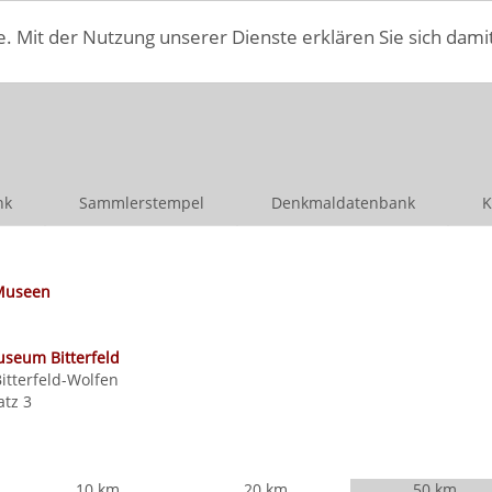
e. Mit der Nutzung unserer Dienste erklären Sie sich dami
nk
Sammlerstempel
Denkmaldatenbank
K
Museen
useum Bitterfeld
Bitterfeld-Wolfen
atz 3
10 km
20 km
50 km