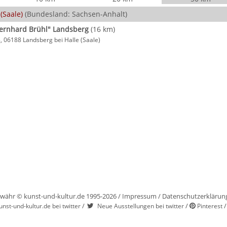
(Saale)
(Bundesland: Sachsen-Anhalt)
rnhard Brühl" Landsberg
(16 km)
8, 06188 Landsberg bei Halle (Saale)
währ © kunst-und-kultur.de 1995-2026 /
Impressum
/
Datenschutzerklärun
/
/
unst-und-kultur.de bei twitter
Neue Ausstellungen bei twitter
Pinterest