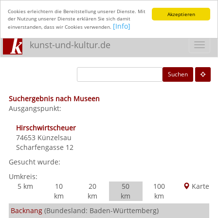
Cookies erleichtern die Bereitstellung unserer Dienste. Mit
Akzeptieren
der Nutzung unserer Dienste erklären Sie sich damit
[Info]
einverstanden, dass wir Cookies verwenden.
kunst-und-kultur.de
Toggl
navig
Suchen
Suchergebnis nach Museen
Ausgangspunkt:
Hirschwirtscheuer
74653
Künzelsau
Scharfengasse 12
Gesucht wurde:
Umkreis:
5 km
10
20
50
100
Karte
km
km
km
km
Backnang
(Bundesland: Baden-Württemberg)