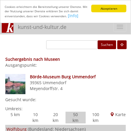
Cookies erleichtern die Bereitstellung unserer Dienste. Mit
Akzeptieren
der Nutzung unserer Dienste erklären Sie sich damit
[Info]
einverstanden, dass wir Cookies verwenden.
kunst-und-kultur.de
Toggl
navig
Suchen
Suchergebnis nach Museen
Ausgangspunkt:
Börde-Museum Burg Ummendorf
39365
Ummendorf
Meyendorffstr. 4
Gesucht wurde:
Umkreis:
5 km
10
20
50
100
Karte
km
km
km
km
Wolfsburg
(Bundesland: Niedersachsen)