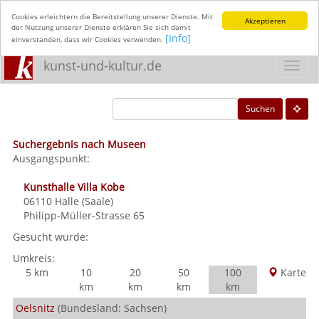
Cookies erleichtern die Bereitstellung unserer Dienste. Mit
Akzeptieren
der Nutzung unserer Dienste erklären Sie sich damit
[Info]
einverstanden, dass wir Cookies verwenden.
kunst-und-kultur.de
Toggl
navig
Suchen
Suchergebnis nach Museen
Ausgangspunkt:
Kunsthalle Villa Kobe
06110
Halle (Saale)
Philipp-Müller-Strasse 65
Gesucht wurde:
Umkreis:
5 km
10
20
50
100
Karte
km
km
km
km
Oelsnitz
(Bundesland: Sachsen)