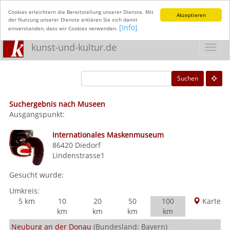
Cookies erleichtern die Bereitstellung unserer Dienste. Mit
Akzeptieren
der Nutzung unserer Dienste erklären Sie sich damit
[Info]
einverstanden, dass wir Cookies verwenden.
kunst-und-kultur.de
Toggl
navig
Suchen
Suchergebnis nach Museen
Ausgangspunkt:
Internationales Maskenmuseum
86420
Diedorf
Lindenstrasse1
Gesucht wurde:
Umkreis:
5 km
10
20
50
100
Karte
km
km
km
km
Neuburg an der Donau
(Bundesland: Bayern)