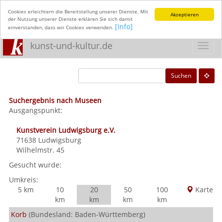
Cookies erleichtern die Bereitstellung unserer Dienste. Mit
Akzeptieren
der Nutzung unserer Dienste erklären Sie sich damit
[Info]
einverstanden, dass wir Cookies verwenden.
kunst-und-kultur.de
Toggl
navig
Suchen
Suchergebnis nach Museen
Ausgangspunkt:
Kunstverein Ludwigsburg e.V.
71638
Ludwigsburg
Wilhelmstr. 45
Gesucht wurde:
Umkreis:
5 km
10
20
50
100
Karte
km
km
km
km
Korb
(Bundesland: Baden-Württemberg)