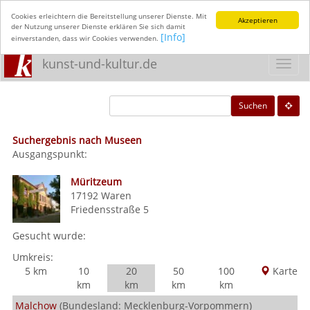
Cookies erleichtern die Bereitstellung unserer Dienste. Mit
Akzeptieren
der Nutzung unserer Dienste erklären Sie sich damit
[Info]
einverstanden, dass wir Cookies verwenden.
kunst-und-kultur.de
Toggl
navig
Suchen
Suchergebnis nach Museen
Ausgangspunkt:
Müritzeum
17192
Waren
Friedensstraße 5
Gesucht wurde:
Umkreis:
5 km
10
20
50
100
Karte
km
km
km
km
Malchow
(Bundesland: Mecklenburg-Vorpommern)