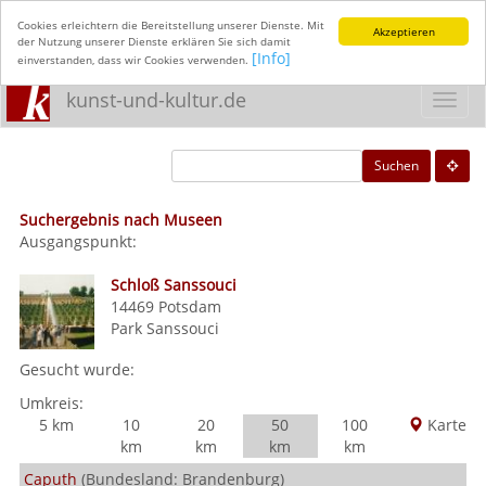
Cookies erleichtern die Bereitstellung unserer Dienste. Mit
Akzeptieren
der Nutzung unserer Dienste erklären Sie sich damit
[Info]
einverstanden, dass wir Cookies verwenden.
kunst-und-kultur.de
Toggl
navig
Suchen
Suchergebnis nach Museen
Ausgangspunkt:
Schloß Sanssouci
14469
Potsdam
Park Sanssouci
Gesucht wurde:
Umkreis:
5 km
10
20
50
100
Karte
km
km
km
km
Caputh
(Bundesland: Brandenburg)