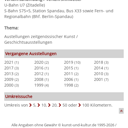
U-Bahn U7 (Zitadelle)
S-Bahn S75+5, Station Spandau, Bus X33 sowie Fern- und
Regionalbahn (Bhf. Berlin-Spandau)
Thema:
Austellungen zeitgenössischer Kunst /
Geschichtsausstellungen
Vergangene Ausstellungen
2021
2020
2019
2018
(1)
(2)
(10)
(3)
2017
2016
2015
2014
(3)
(1)
(1)
(1)
2013
2012
2011
2010
(2)
(1)
(2)
(3)
2009
2008
2006
2001
(2)
(1)
(1)
(7)
2000
1999
1998
(3)
(4)
(2)
Umkreissuche
Umkreis von
5
,
10
,
20
,
50
oder
100
Kilometern.
Alle Angaben ohne Gewähr © kunst-und-kultur.de 1995-2026 /