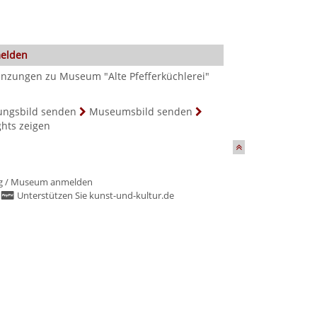
melden
nzungen zu Museum "Alte Pfefferküchlerei"
ungsbild senden
Museumsbild senden
ghts zeigen
g
/
Museum anmelden
/
Unterstützen Sie kunst-und-kultur.de