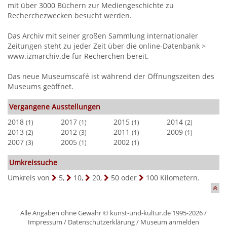
mit über 3000 Büchern zur Mediengeschichte zu
Recherchezwecken besucht werden.
Das Archiv mit seiner großen Sammlung internationaler
Zeitungen steht zu jeder Zeit über die online-Datenbank >
www.izmarchiv.de für Recherchen bereit.
Das neue Museumscafé ist während der Öffnungszeiten des
Museums geöffnet.
Vergangene Ausstellungen
2018
2017
2015
2014
(1)
(1)
(1)
(2)
2013
2012
2011
2009
(2)
(3)
(1)
(1)
2007
2005
2002
(3)
(1)
(1)
Umkreissuche
Umkreis von
5
,
10
,
20
,
50
oder
100
Kilometern.
Alle Angaben ohne Gewähr © kunst-und-kultur.de 1995-2026 /
Impressum
/
Datenschutzerklärung
/
Museum anmelden