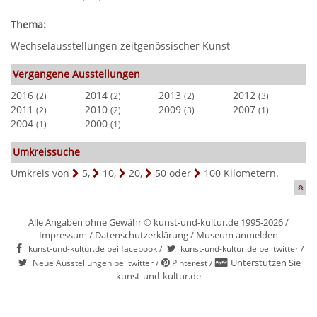
Thema:
Wechselausstellungen zeitgenössischer Kunst
Vergangene Ausstellungen
2016
2014
2013
2012
(2)
(2)
(2)
(3)
2011
2010
2009
2007
(2)
(2)
(3)
(1)
2004
2000
(1)
(1)
Umkreissuche
Umkreis von
5
,
10
,
20
,
50
oder
100
Kilometern.
Alle Angaben ohne Gewähr © kunst-und-kultur.de 1995-2026 /
Impressum
/
Datenschutzerklärung
/
Museum anmelden
/
/
kunst-und-kultur.de bei facebook
kunst-und-kultur.de bei twitter
/
/
Unterstützen Sie
Neue Ausstellungen bei twitter
Pinterest
kunst-und-kultur.de