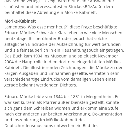
das Schloß verlegt. Gezeigt wird heute eine Auswahl der
schönsten und interessantesten Stücke.<BR>Außerdem
beinhaltet diese Abteilung ein Mörike-Kabinett.
Mörike-Kabinett
Lamentoso. Was esse mer heut?" diese Frage beschäftigte
Eduard Mörikes Schwester Klara ebenso wie viele Menschen
heutzutage. Ihr berühmter Bruder jedoch hat solche
alltäglichen Eindrücke der Aufzeichnung für wert befunden
und sie feinsäuberlich in ein Haushaltungsbuch eingetragen.
Das Buch kam 1904 ins Museum und spielt seit November
2004 die Hauptrolle in dem dort neu eingerichteten Mörike-
Kabinett. Die illustrierenden Zeichnungen, die Mörike zu den
kargen Ausgaben und Einnahmen gesellte, vermitteln sehr
verschiedenartige Eindrücke vom damaligen Leben eines
gerade bekannt werdenden Dichters.
Eduard Mörike lebte von 1844 bis 1851 in Mergentheim. Er
war seit kurzem als Pfarrer außer Diensten gestellt, konnte
sich ganz dem Schreiben widmen und erklomm eine Stufe
nach der anderen zur breiten Anerkennung. Dokumentation
und Inszenierung im Mörike-Kabinett des
Deutschordensmuseums entwerfen ein Bild des