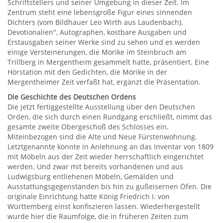
Schriftstellers und seiner Umgebung in dieser Zeit. Im
Zentrum steht eine lebensgroße Figur eines sinnenden
Dichters (vom Bildhauer Leo Wirth aus Laudenbach).
Devotionalien", Autographen, kostbare Ausgaben und
Erstausgaben seiner Werke sind zu sehen und es werden
einige Versteinerungen, die Mörike im Steinbruch am
Trillberg in Mergentheim gesammelt hatte, präsentiert. Eine
Hörstation mit den Gedichten, die Mörike in der
Mergentheimer Zeit verfaßt hat, ergänzt die Präsentation.
Die Geschichte des Deutschen Ordens
Die jetzt fertiggestellte Ausstellung über den Deutschen
Orden, die sich durch einen Rundgang erschließt, nimmt das
gesamte zweite Obergeschoß des Schlosses ein.
Miteinbezogen sind die Alte und Neue Fürstenwohnung.
Letztgenannte konnte in Anlehnung an das Inventar von 1809
mit Möbeln aus der Zeit wieder herrschaftlich eingerichtet
werden. Und zwar mit bereits vorhandenen und aus
Ludwigsburg entliehenen Möbeln, Gemälden und
Ausstattungsgegenständen bis hin zu gußeisernen Öfen. Die
originale Einrichtung hatte König Friedrich I. von
Württemberg einst konfiszieren lassen. Wiederhergestellt
wurde hier die Raumfolge, die in früheren Zeiten zum