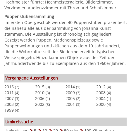
Hochmeister führte: Hochmeistergalerie, Bilderzimmer,
Vorzimmer, Audienzzimmer mit Thron und Schlafzimmer.
Puppenstubensammlung
Im ersten Obergeschoß werden 40 Puppenstuben präsentiert,
die nahezu alle aus der Sammlung von Johanna Kunst
stammen. Die Ausstellung ist chronologisch gegliedert.
Gezeigt werden Puppen, Mädchenspielzeug sowie
Puppenwohnungen und -küchen aus dem 19. Jahrhundert,
die die Wohnkultur seit der Biedermeierzeit in typischer
Weise spiegeln. Hinzu kommen Objekte aus der Zeit der
Jahrhundertwende bis zu Exemplaren aus den 1960er Jahren.
Vergangene Ausstellungen
2016
2015
2014
2012
(2)
(3)
(1)
(4)
2011
2010
2009
2008
(4)
(3)
(3)
(4)
2007
2006
2005
2004
(3)
(1)
(2)
(1)
2003
2002
2001
2000
(2)
(3)
(5)
(4)
1999
(4)
Umkreissuche
Umkreis von
5
,
10
,
20
,
50
oder
100
Kilometern.