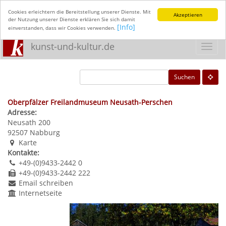
Cookies erleichtern die Bereitstellung unserer Dienste. Mit
Akzeptieren
der Nutzung unserer Dienste erklären Sie sich damit
[Info]
einverstanden, dass wir Cookies verwenden.
kunst-und-kultur.de
Toggl
navig
Suchen
Oberpfälzer Freilandmuseum Neusath-Perschen
Adresse:
Neusath 200
92507
Nabburg
Karte
Kontakte:
+49-(0)9433-2442 0
+49-(0)9433-2442 222
Email schreiben
Internetseite