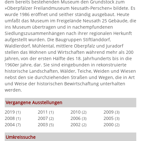
dem bereits bestehenden Museum den Grundstock zum
»Oberpfälzer Freilandmuseum Neusath-Perschen« bildete. Es
wurde 1986 eröffnet und seither ständig ausgebaut. Heute
umfaßt das Museum im Freigelände Neusath 25 Gebäude, die
ins Museum übertragen und in nachempfundenen
Siedlungszusammenhängen nach ihrer regionalen Herkunft
aufgestellt wurden. Die Baugruppen Stiftlanddorf,
Waldlerdorf, Mühlental, mittlere Oberpfalz und Juradorf
stellen das Wohnen und Wirtschaften während mehr als 200
Jahren, von der ersten Hälfte des 18. Jahrhunderts bis in die
1960er Jahre, dar. Sie sind eingebunden in rekonstruierte
historische Landschaften, Wälder, Teiche, Weiden und Wiesen
nebst den sie durchziehenden Straßen und Wegen, die in Art
und Weise der historischen Bewirtschaftung unterhalten
werden.
Vergangene Ausstellungen
2019
2011
2010
2009
(1)
(1)
(2)
(3)
2008
2007
2006
2005
(1)
(2)
(3)
(3)
2004
2003
2002
2000
(7)
(5)
(2)
(2)
Umkreissuche