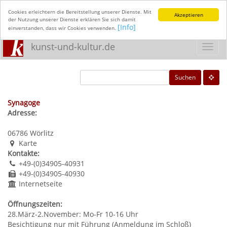
Cookies erleichtern die Bereitstellung unserer Dienste. Mit
Akzeptieren
der Nutzung unserer Dienste erklären Sie sich damit
[Info]
einverstanden, dass wir Cookies verwenden.
kunst-und-kultur.de
Toggl
navig
Suchen
Synagoge
Adresse:
06786
Wörlitz
Karte
Kontakte:
+49-(0)34905-40931
+49-(0)34905-40930
Internetseite
Öffnungszeiten:
28.März-2.November: Mo-Fr 10-16 Uhr
Besichtigung nur mit Führung (Anmeldung im Schloß)