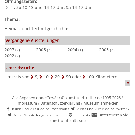
Öffnungszeiten:
Di-Fr, So 10-13 und 14-17 Uhr, Sa 14-17 Uhr
Thema:
Heimat- und Technikgeschichte
Vergangene Ausstellungen
2007
2005
2004
2003
(2)
(2)
(1)
(2)
2002
(2)
Umkreissuche
Umkreis von
5
,
10
,
20
,
50
oder
100
Kilometern.
Alle Angaben ohne Gewähr © kunst-und-kultur.de 1995-2026 /
Impressum
/
Datenschutzerklärung
/
Museum anmelden
/
/
kunst-und-kultur.de bei facebook
kunst-und-kultur.de bei twitter
/
/
Unterstützen Sie
Neue Ausstellungen bei twitter
Pinterest
kunst-und-kultur.de