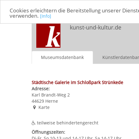
Cookies erleichtern die Bereitstellung unserer Dienst
verwenden.
[Info]
kunst-und-kultur.de
Museumsdatenbank
Künstlerdatenba
Städtische Galerie im Schloßpark Strünkede
Adresse:
Karl Brandt-Weg 2
44629
Herne
Karte
teilweise behindertengerecht
Öffnungszeiten:
Di-Fr, So 10-13 und 14-17 Uhr, Sa 14-17 Uhr