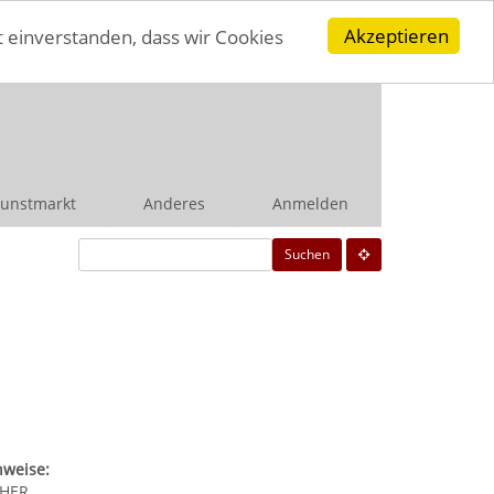
Akzeptieren
t einverstanden, dass wir Cookies
unstmarkt
Anderes
Anmelden
Suchen
nweise:
-HER