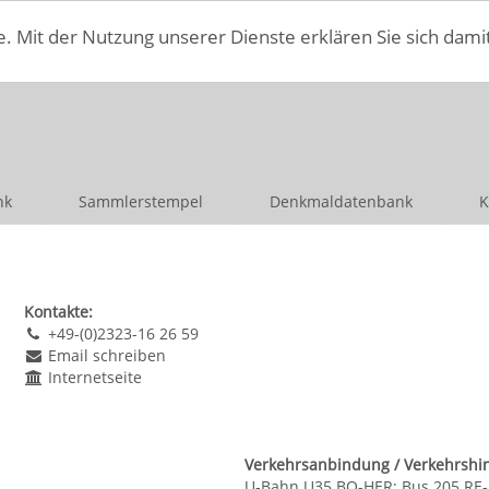
e. Mit der Nutzung unserer Dienste erklären Sie sich dami
nk
Sammlerstempel
Denkmaldatenbank
K
Kontakte:
+49-(0)2323-16 26 59
Email schreiben
Internetseite
Verkehrsanbindung / Verkehrshi
U-Bahn U35 BO-HER; Bus 205 RE