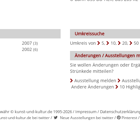
Umkreissuche
2007
Umkreis von
5
,
10
,
20
,
50
(3)
2002
(6)
Änderungen / Ausstellungen 
Sie wollen Änderungen oder Ergä
Strünkede mitteilen?
Ausstellung melden
Ausstell
Andere Änderungen
10 Highli
währ © kunst-und-kultur.de 1995-2026 /
Impressum
/
Datenschutzerklärun
/
/
unst-und-kultur.de bei twitter
Neue Ausstellungen bei twitter
Pinterest