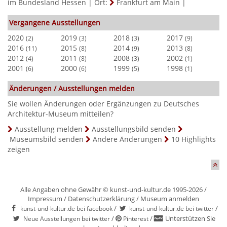
im Bundesland Hessen
|
Ort:
Frankfurt am Main
|
Vergangene Ausstellungen
2020
2019
2018
2017
(2)
(3)
(3)
(9)
2016
2015
2014
2013
(11)
(8)
(9)
(8)
2012
2011
2008
2002
(4)
(8)
(3)
(1)
2001
2000
1999
1998
(6)
(6)
(5)
(1)
Änderungen / Ausstellungen melden
Sie wollen Änderungen oder Ergänzungen zu Deutsches
Architektur-Museum mitteilen?
Ausstellung melden
Ausstellungsbild senden
Museumsbild senden
Andere Änderungen
10 Highlights
zeigen
Alle Angaben ohne Gewähr © kunst-und-kultur.de 1995-2026 /
Impressum
/
Datenschutzerklärung
/
Museum anmelden
/
/
kunst-und-kultur.de bei facebook
kunst-und-kultur.de bei twitter
/
/
Unterstützen Sie
Neue Ausstellungen bei twitter
Pinterest