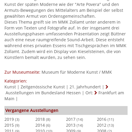
Kunst der späten Moderne wie der "Arte Povera" und den
Armuts-Bewegungen des Mittelalters am Beispiel der selbst
gewählten Armut von Ordensgemeinschaften.
Dieses Thema greift sie im MMK Zollamt unter anderem in
Form von Texten und Fotografie auf. In der insgesamt drei
Ausstellungsphasen umfassenden Präsentation zeigt Büttner
auch eine neue raumgreifende Sound-Arbeit. Diese entsteht
während eines privaten Essens mit Tischgesprächen im MMK
Zollamt. Zudem wird ein Display von Kieselsteinen, die von
Künstlern bemalt wurden, zu sehen sein.
Zur Museumseite:
Museum für Moderne Kunst / MMK
Kategorien:
Kunst
|
Zeitgenössische Kunst
|
21. Jahrhundert
|
Ausstellungen im Bundesland Hessen
|
Ort:
Frankfurt am
Main
|
Vergangene Ausstellungen
2019
2018
2017
2016
(3)
(8)
(14)
(11)
2015
2014
2013
2012
(9)
(6)
(14)
(13)
2011
2010
2009
2008
(9)
(10)
(9)
(2)