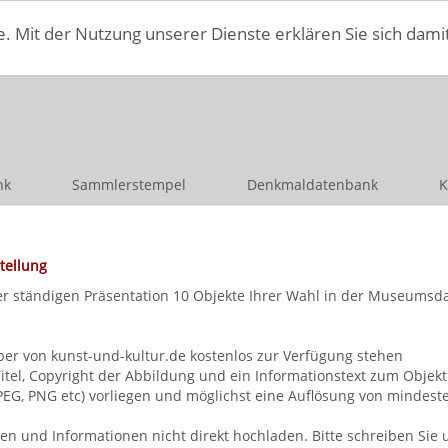
e. Mit der Nutzung unserer Dienste erklären Sie sich dami
nk
Sammlerstempel
Denkmaldatenbank
K
tellung
iner ständigen Präsentation 10 Objekte Ihrer Wahl in der Museumsd
ber von kunst-und-kultur.de kostenlos zur Verfügung stehen
itel, Copyright der Abbildung und ein Informationstext zum Objekt
JPEG, PNG etc) vorliegen und möglichst eine Auflösung von mindes
n und Informationen nicht direkt hochladen. Bitte schreiben Sie 