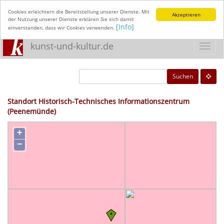
Cookies erleichtern die Bereitstellung unserer Dienste. Mit
Akzeptieren
der Nutzung unserer Dienste erklären Sie sich damit
[Info]
einverstanden, dass wir Cookies verwenden.
kunst-und-kultur.de
Toggl
navig
Suchen
Standort Historisch-Technisches Informationszentrum
(Peenemünde)
+
−