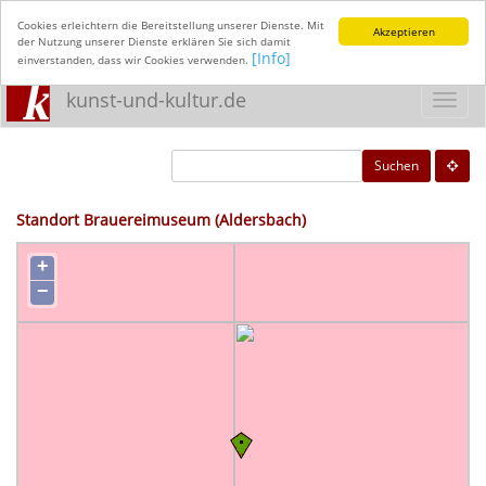
Cookies erleichtern die Bereitstellung unserer Dienste. Mit
Akzeptieren
der Nutzung unserer Dienste erklären Sie sich damit
[Info]
einverstanden, dass wir Cookies verwenden.
kunst-und-kultur.de
Toggl
navig
Suchen
Standort Brauereimuseum (Aldersbach)
+
−