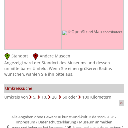
OpenStreetMap
©
contributors
Standort
Andere Museen
Angezeigt wird der Standort des Museums und dessen
unmittelbares Umfeld. Wenn Sie einen größeren Radius
wünschen, wählen Sie ihn bitte aus.
Umkreissuche
Umkreis von
5
,
10
,
20
,
50
oder
100
Kilometern.
Alle Angaben ohne Gewähr © kunst-und-kultur.de 1995-2026 /
Impressum
/
Datenschutzerklärung
/
Museum anmelden
/
/
kunst-und-kultur.de bei facebook
kunst-und-kultur.de bei twitter