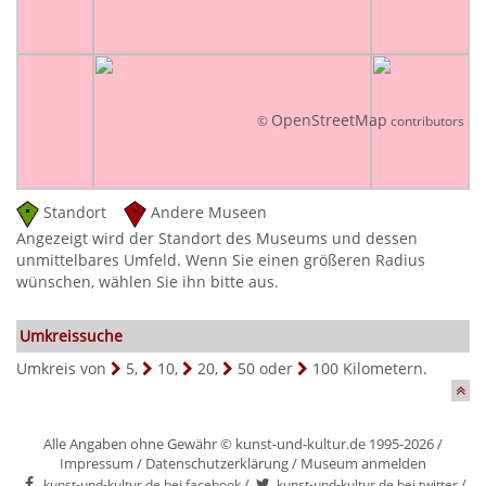
OpenStreetMap
©
contributors
Standort
Andere Museen
Angezeigt wird der Standort des Museums und dessen
unmittelbares Umfeld. Wenn Sie einen größeren Radius
wünschen, wählen Sie ihn bitte aus.
Umkreissuche
Umkreis von
5
,
10
,
20
,
50
oder
100
Kilometern.
Alle Angaben ohne Gewähr © kunst-und-kultur.de 1995-2026 /
Impressum
/
Datenschutzerklärung
/
Museum anmelden
/
/
kunst-und-kultur.de bei facebook
kunst-und-kultur.de bei twitter