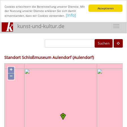
Cookies erleichtern die Bereitstellung unserer Dienste. Mit
Akzeptieren
der Nutzung unserer Dienste erklären Sie sich damit
[Info]
einverstanden, dass wir Cookies verwenden.
kunst-und-kultur.de
Toggl
navig
Suchen
Standort Schloßmuseum Aulendorf (Aulendorf)
+
−