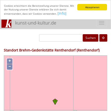
Cookies erleichtern die Bereitstellung unserer Dienste. Mit
Akzeptieren
der Nutzung unserer Dienste erklären Sie sich damit
[Info]
einverstanden, dass wir Cookies verwenden.
kunst-und-kultur.de
Toggl
navig
Suchen
Standort Brehm-Gedenkstätte Renthendorf (Renthendorf)
+
−