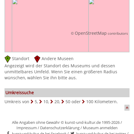
OpenStreetMap
©
contributors
Standort
Andere Museen
Angezeigt wird der Standort des Museums und dessen
unmittelbares Umfeld. Wenn Sie einen größeren Radius
wünschen, wählen Sie ihn bitte aus.
Umkreissuche
Umkreis von
5
,
10
,
20
,
50
oder
100
Kilometern.
Alle Angaben ohne Gewähr © kunst-und-kultur.de 1995-2026 /
Impressum
/
Datenschutzerklärung
/
Museum anmelden
/
/
kunst-und-kultur.de bei facebook
kunst-und-kultur.de bei twitter