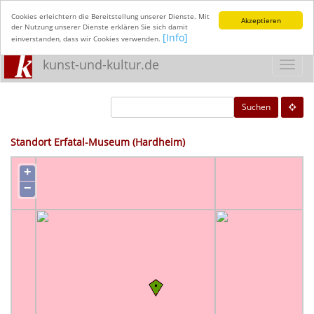
Cookies erleichtern die Bereitstellung unserer Dienste. Mit
Akzeptieren
der Nutzung unserer Dienste erklären Sie sich damit
[Info]
einverstanden, dass wir Cookies verwenden.
kunst-und-kultur.de
Toggl
navig
Suchen
Standort Erfatal-Museum (Hardheim)
+
−