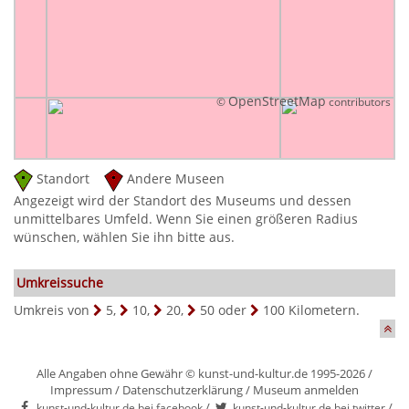
OpenStreetMap
©
contributors
Standort
Andere Museen
Angezeigt wird der Standort des Museums und dessen
unmittelbares Umfeld. Wenn Sie einen größeren Radius
wünschen, wählen Sie ihn bitte aus.
Umkreissuche
Umkreis von
5
,
10
,
20
,
50
oder
100
Kilometern.
Alle Angaben ohne Gewähr © kunst-und-kultur.de 1995-2026 /
Impressum
/
Datenschutzerklärung
/
Museum anmelden
/
/
kunst-und-kultur.de bei facebook
kunst-und-kultur.de bei twitter