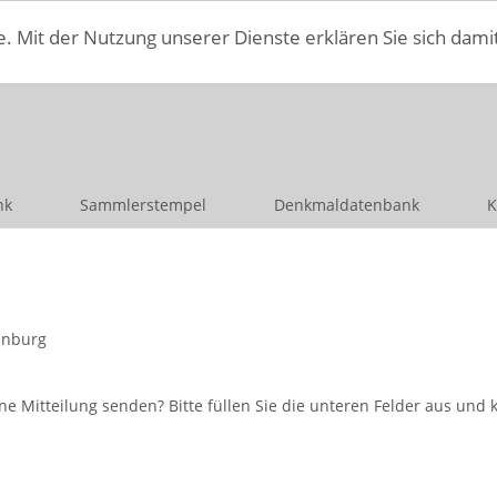
e. Mit der Nutzung unserer Dienste erklären Sie sich dami
nk
Sammlerstempel
Denkmaldatenbank
K
enburg
itteilung senden? Bitte füllen Sie die unteren Felder aus und kl