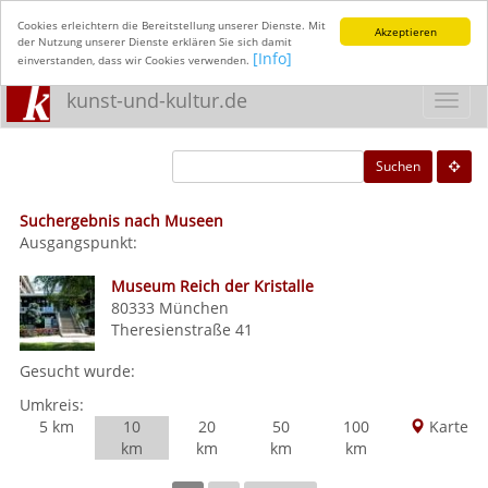
Cookies erleichtern die Bereitstellung unserer Dienste. Mit
Akzeptieren
der Nutzung unserer Dienste erklären Sie sich damit
[Info]
einverstanden, dass wir Cookies verwenden.
kunst-und-kultur.de
Toggl
navig
Suchen
Suchergebnis nach Museen
Ausgangspunkt:
Museum Reich der Kristalle
80333
München
Theresienstraße 41
Gesucht wurde:
Umkreis:
5 km
10
20
50
100
Karte
km
km
km
km