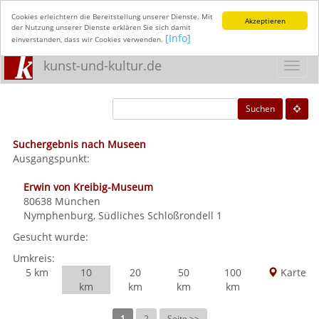
Cookies erleichtern die Bereitstellung unserer Dienste. Mit
Akzeptieren
der Nutzung unserer Dienste erklären Sie sich damit
[Info]
einverstanden, dass wir Cookies verwenden.
kunst-und-kultur.de
Toggl
navig
Suchen
Suchergebnis nach Museen
Ausgangspunkt:
Erwin von Kreibig-Museum
80638
München
Nymphenburg, Südliches Schloßrondell 1
Gesucht wurde:
Umkreis:
5 km
10
20
50
100
Karte
km
km
km
km
1
2
Seite >>