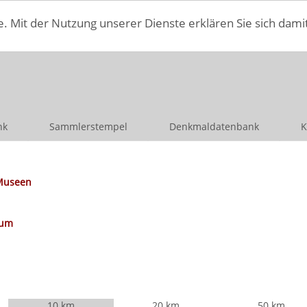
e. Mit der Nutzung unserer Dienste erklären Sie sich dami
nk
Sammlerstempel
Denkmaldatenbank
K
Museen
eum
10 km
20 km
50 km