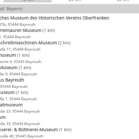
d: Bayern)
sches Museum des Historischen Vereins Oberfranken
25b, 95444 Bayreuth
Freimaurer-Museum
(1 km)
1, 95444 Bayreuth
 Schreibmaschinen-Museum
(2 km)
aße 11, 95448 Bayreuth
museum
(1 km)
ache 4, 95445 Bayreuth
t-Museum
(1 km)
ße 9, 95444 Bayreuth
us Bayreuth
 95444 Bayreuth
Museum
(1 km)
ße 1, 95444 Bayreuth
akatmuseum
aße 33, 95444 Bayreuth
eum
aße 33, 95444 Bayreuth
auerei- & Büttnerei-Museum
(1 km)
raße 40, 95445 Bayreuth