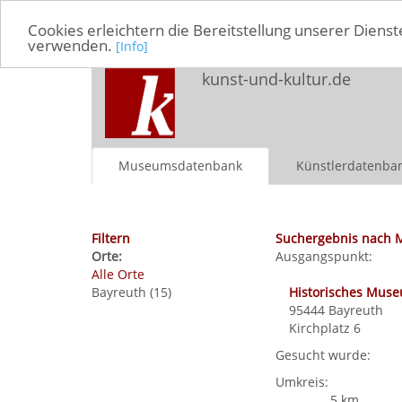
Cookies erleichtern die Bereitstellung unserer Dienst
verwenden.
[Info]
kunst-und-kultur.de
Museumsdatenbank
Künstlerdatenba
Filtern
Suchergebnis nach 
Orte:
Ausgangspunkt:
Alle Orte
Bayreuth (15)
Historisches Mus
95444
Bayreuth
Kirchplatz 6
Gesucht wurde:
Umkreis:
5 km