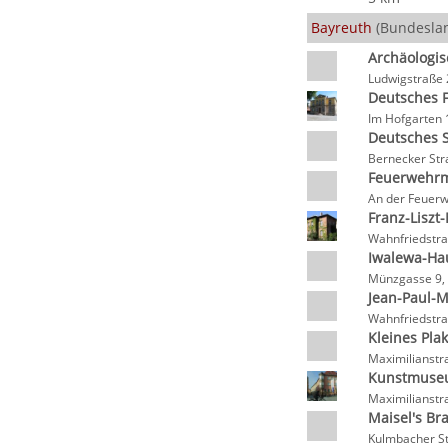
Bayreuth
(Bundeslan
Archäologi
Ludwigstraße 
Deutsches 
Im Hofgarten 
Deutsches
Bernecker Str
Feuerwehr
An der Feuerw
Franz-Lisz
Wahnfriedstra
Iwalewa-Ha
Münzgasse 9,
Jean-Paul-
Wahnfriedstra
Kleines Pl
Maximilianstr
Kunstmus
Maximilianstr
Maisel's Br
Kulmbacher St