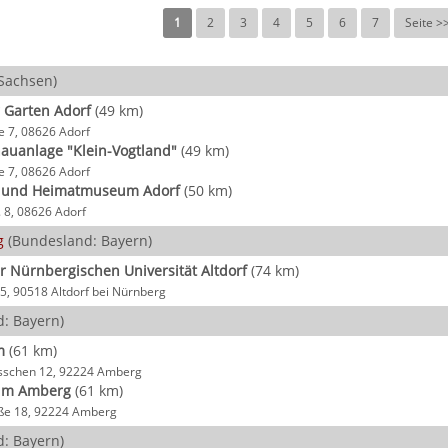
1
2
3
4
5
6
7
Seite >
Sachsen)
 Garten Adorf
(49 km)
 7, 08626 Adorf
auanlage "Klein-Vogtland"
(49 km)
 7, 08626 Adorf
- und Heimatmuseum Adorf
(50 km)
. 8, 08626 Adorf
g
(Bundesland: Bayern)
 Nürnbergischen Universität Altdorf
(74 km)
, 90518 Altdorf bei Nürnberg
: Bayern)
m
(61 km)
ässchen 12, 92224 Amberg
um Amberg
(61 km)
ße 18, 92224 Amberg
: Bayern)