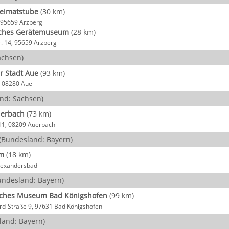
eimatstube
(30 km)
, 95659 Arzberg
iches Gerätemuseum
(28 km)
r. 14, 95659 Arzberg
achsen)
 Stadt Aue
(93 km)
1, 08280 Aue
nd: Sachsen)
erbach
(73 km)
11, 08209 Auerbach
(Bundesland: Bayern)
m
(18 km)
lexandersbad
ndesland: Bayern)
sches Museum Bad Königshofen
(99 km)
rd-Straße 9, 97631 Bad Königshofen
and: Bayern)