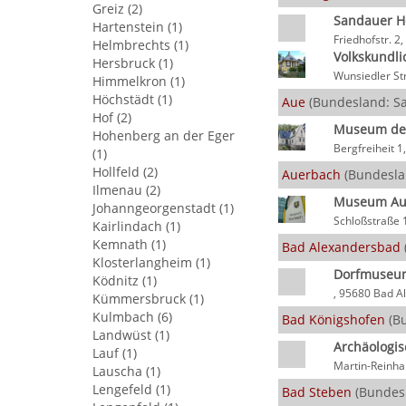
Greiz (2)
Sandauer H
Hartenstein (1)
Friedhofstr. 2
Helmbrechts (1)
Volkskundl
Hersbruck (1)
Wunsiedler St
Himmelkron (1)
Höchstädt (1)
Aue
(Bundesland: S
Hof (2)
Museum der
Hohenberg an der Eger
Bergfreiheit 
(1)
Hollfeld (2)
Auerbach
(Bundesla
Ilmenau (2)
Museum Au
Johanngeorgenstadt (1)
Schloßstraße 
Kairlindach (1)
Kemnath (1)
Bad Alexandersbad
Klosterlangheim (1)
Dorfmuseu
Ködnitz (1)
, 95680 Bad A
Kümmersbruck (1)
Kulmbach (6)
Bad Königshofen
(Bu
Landwüst (1)
Archäologi
Lauf (1)
Martin-Reinha
Lauscha (1)
Lengefeld (1)
Bad Steben
(Bundesl