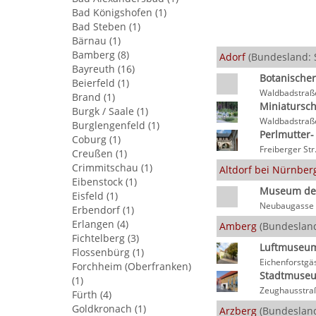
Bad Königshofen (1)
Bad Steben (1)
Bärnau (1)
Bamberg (8)
Adorf
(Bundesland: 
Bayreuth (16)
Botanischer
Beierfeld (1)
Waldbadstraße
Brand (1)
Miniatursch
Burgk / Saale (1)
Waldbadstraße
Burglengenfeld (1)
Perlmutter
Coburg (1)
Freiberger Str
Creußen (1)
Crimmitschau (1)
Altdorf bei Nürnber
Eibenstock (1)
Museum der
Eisfeld (1)
Neubaugasse 5
Erbendorf (1)
Erlangen (4)
Amberg
(Bundesland
Fichtelberg (3)
Luftmuseu
Flossenbürg (1)
Eichenforstg
Forchheim (Oberfranken)
Stadtmuse
(1)
Zeughausstra
Fürth (4)
Goldkronach (1)
Arzberg
(Bundesland