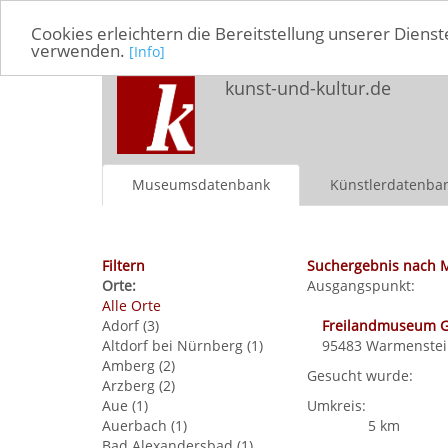
Cookies erleichtern die Bereitstellung unserer Dienst
verwenden.
[Info]
kunst-und-kultur.de
Museumsdatenbank
Künstlerdatenba
Filtern
Suchergebnis nach 
Orte:
Ausgangspunkt:
Alle Orte
Adorf (3)
Freilandmuseum G
Altdorf bei Nürnberg (1)
95483
Warmenstei
Amberg (2)
Gesucht wurde:
Arzberg (2)
Aue (1)
Umkreis:
Auerbach (1)
5 km
Bad Alexandersbad (1)