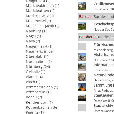
Lengenfeld (1)
Grafikmuseu
Markneukirchen (1)
Badstrasse 30
Marktleuthen (1)
Marktredwitz (3)
Bärnau
(Bundesland
Mehlmeisel (1)
Geschichts
Mülsen St. Jacob (2)
Naaber Str. 5
Nabburg (1)
Nagel (1)
Bamberg
(Bundeslan
Naila (2)
Fränkische
Neuenmarkt (1)
Michaelsberg
Neumarkt in der
Historische
Oberpfalz (1)
Domplatz 7, 
Nordhalben (1)
Internation
Nürnberg (24)
Concordiastr
Oelsnitz (1)
Naturkund
Plauen (4)
Fleischstr. 2
Plech (1)
Sammlung 
Pommersfelden (1)
Altes Rathau
Pottenstein (1)
Staatsgaler
Rehau (2)
Domplatz 8, 
Renthendorf (1)
Stadtarchi
Röthenbach an der
Untere Sandst
Pegnitz (1)