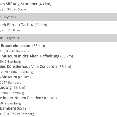
m Stiftung Schreiner
(43 km)
, 95138 Bad Steben
: Bayern)
park Bärnau-Tachov
(51 km)
b, 95671 Bärnau
d: Bayern)
s Brauereimuseum
(65 km)
 10f, 96049 Bamberg
s Museum in der Alten Hofhaltung
(65 km)
96049 Bamberg
ales Künstlerhaus Villa Concordia
(65 km)
aße 28, 96049 Bamberg
e-Museum
(65 km)
, 96047 Bamberg
Ludwig
(65 km)
s, 96049 Bamberg
ie in der Neuen Residenz
(65 km)
96049 Bamberg
v Bamberg
(65 km)
r. 30 a, 96049 Bamberg