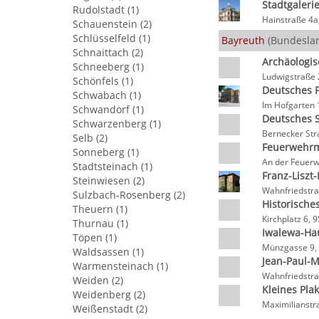
Stadtgaleri
Rudolstadt (1)
Hainstraße 4
Schauenstein (2)
Schlüsselfeld (1)
Bayreuth
(Bundeslan
Schnaittach (2)
Archäologi
Schneeberg (1)
Ludwigstraße 
Schönfels (1)
Deutsches 
Schwabach (1)
Im Hofgarten 
Schwandorf (1)
Deutsches
Schwarzenberg (1)
Bernecker Str
Selb (2)
Feuerwehr
Sonneberg (1)
An der Feuerw
Stadtsteinach (1)
Franz-Lisz
Steinwiesen (2)
Wahnfriedstra
Sulzbach-Rosenberg (2)
Historisch
Theuern (1)
Kirchplatz 6,
Thurnau (1)
Iwalewa-Ha
Töpen (1)
Münzgasse 9,
Waldsassen (1)
Jean-Paul-
Warmensteinach (1)
Wahnfriedstra
Weiden (2)
Kleines Pl
Weidenberg (2)
Maximilianstr
Weißenstadt (2)