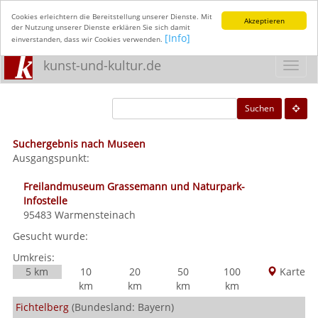
Cookies erleichtern die Bereitstellung unserer Dienste. Mit
Akzeptieren
der Nutzung unserer Dienste erklären Sie sich damit
[Info]
einverstanden, dass wir Cookies verwenden.
kunst-und-kultur.de
Toggl
navig
Suchen
Suchergebnis nach Museen
Ausgangspunkt:
Freilandmuseum Grassemann und Naturpark-
Infostelle
95483
Warmensteinach
Gesucht wurde:
Umkreis:
5 km
10
20
50
100
Karte
km
km
km
km
Fichtelberg
(Bundesland: Bayern)