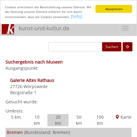
Cookies erleichtern die Bereitstellung unserer Dienste. Mit
Akzeptieren
der Nutzung unserer Dienste erklären Sie sich damit
[Info]
einverstanden, dass wir Cookies verwenden.
kunst-und-kultur.de
Toggl
navig
Suchen
Suchergebnis nach Museen
Ausgangspunkt:
Galerie Altes Rathaus
27726
Worpswede
Bergstraße 1
Gesucht wurde:
Umkreis:
5 km
10
20
50
100
Karte
km
km
km
km
Bremen
(Bundesland: Bremen)