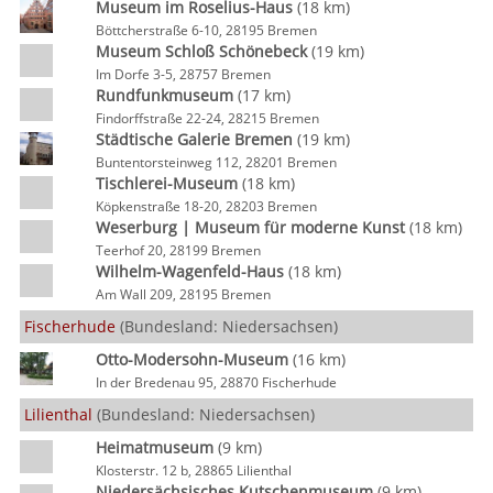
Museum im Roselius-Haus
(18 km)
Böttcherstraße 6-10, 28195 Bremen
Museum Schloß Schönebeck
(19 km)
Im Dorfe 3-5, 28757 Bremen
Rundfunkmuseum
(17 km)
Findorffstraße 22-24, 28215 Bremen
Städtische Galerie Bremen
(19 km)
Buntentorsteinweg 112, 28201 Bremen
Tischlerei-Museum
(18 km)
Köpkenstraße 18-20, 28203 Bremen
Weserburg | Museum für moderne Kunst
(18 km)
Teerhof 20, 28199 Bremen
Wilhelm-Wagenfeld-Haus
(18 km)
Am Wall 209, 28195 Bremen
Fischerhude
(Bundesland: Niedersachsen)
Otto-Modersohn-Museum
(16 km)
In der Bredenau 95, 28870 Fischerhude
Lilienthal
(Bundesland: Niedersachsen)
Heimatmuseum
(9 km)
Klosterstr. 12 b, 28865 Lilienthal
Niedersächsisches Kutschenmuseum
(9 km)