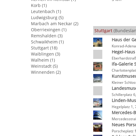
Korb (1)
Leutenbach (1)
Ludwigsburg (5)
Marbach am Neckar (2)
Oberriexingen (1)
Stuttgart
(Bundeslan
Remshalden (3)
Haus der G
Schwaikheim (1)
Konrad-Adenau
Stuttgart (18)
Hegel-Haus
Waiblingen (3)
Eberhardstraß
Walheim (1)
ifa-Galerie 
Weinstadt (5)
Charlottenplat
Winnenden (2)
Kunstmuseu
Kleiner Schlos
Landesmus
Schillerplatz 
Linden-Mus
Hegelplatz 1, 
Mercedes-
Mercedesstraß
Neues Por
Porscheplatz 1