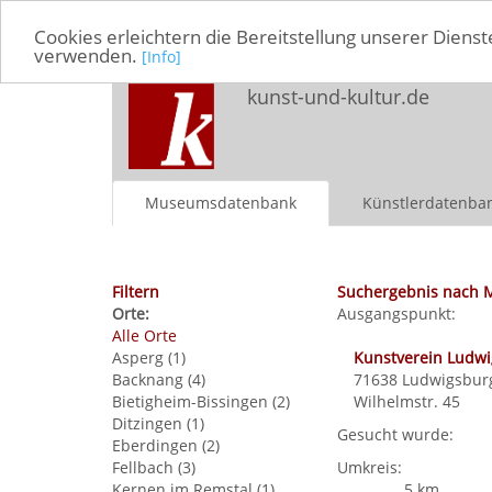
Cookies erleichtern die Bereitstellung unserer Dienst
verwenden.
[Info]
kunst-und-kultur.de
Museumsdatenbank
Künstlerdatenba
Filtern
Suchergebnis nach 
Orte:
Ausgangspunkt:
Alle Orte
Asperg (1)
Kunstverein Ludwi
Backnang (4)
71638
Ludwigsbur
Bietigheim-Bissingen (2)
Wilhelmstr. 45
Ditzingen (1)
Gesucht wurde:
Eberdingen (2)
Fellbach (3)
Umkreis:
Kernen im Remstal (1)
5 km