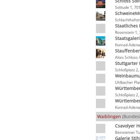
Schloss Sol
Solitude 1, 70
SchweineM
Schlachthofst
Staatliches
Rosenstein 1, 
Staatsgaleri
Konrad-Adenau
Stauffenber
Altes Schloss 
Stuttgarter
Schloßplatz 2,
Weinbaumu
Uhlbacher Plat
Württember
Schloßplatz 2,
Württember
Konrad-Adenau
Waiblingen
(Bundes
Csavolyer 
Beinsteiner T
Galerie Sti