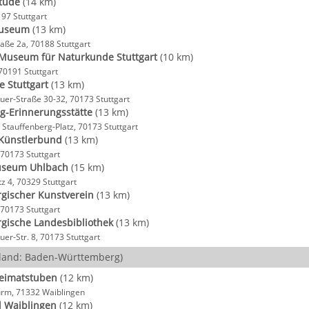
itude
(14 km)
197 Stuttgart
useum
(13 km)
raße 2a, 70188 Stuttgart
 Museum für Naturkunde Stuttgart
(10 km)
70191 Stuttgart
e Stuttgart
(13 km)
er-Straße 30-32, 70173 Stuttgart
g-Erinnerungsstätte
(13 km)
/ Stauffenberg-Platz, 70173 Stuttgart
 Künstlerbund
(13 km)
 70173 Stuttgart
seum Uhlbach
(15 km)
z 4, 70329 Stuttgart
gischer Kunstverein
(13 km)
 70173 Stuttgart
gische Landesbibliothek
(13 km)
er-Str. 8, 70173 Stuttgart
land: Baden-Württemberg)
Heimatstuben
(12 km)
urm, 71332 Waiblingen
hl Waiblingen
(12 km)