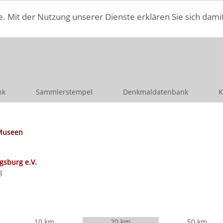
e. Mit der Nutzung unserer Dienste erklären Sie sich dami
nk
Sammlerstempel
Denkmaldatenbank
K
Museen
gsburg e.V.
g
10 km
20 km
50 km