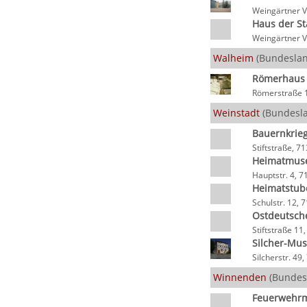
Weingärtner V
Haus der St
Weingärtner V
Walheim
(Bundeslan
Römerhaus
Römerstraße 
Weinstadt
(Bundesl
Bauernkrie
Stiftstraße, 7
Heimatmus
Hauptstr. 4, 
Heimatstub
Schulstr. 12,
Ostdeutsch
Stiftstraße 11
Silcher-Mu
Silcherstr. 49
Winnenden
(Bundes
Feuerwehr