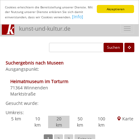
Cookies erleichtern die Bereitstellung unserer Dienste. Mit
Akzeptieren
der Nutzung unserer Dienste erklären Sie sich damit
[Info]
einverstanden, dass wir Cookies verwenden.
kunst-und-kultur.de
Toggl
navig
Suchen
Suchergebnis nach Museen
Ausgangspunkt:
Heimatmuseum im Torturm
71364
Winnenden
Marktstraße
Gesucht wurde:
Umkreis:
5 km
10
20
50
100
Karte
km
km
km
km
1
2
3
Seite >>