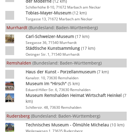
der Moderne
(12 km)
Schillerhöhe 8-10, 71672 Marbach am Neckar
Tobias-Mayer-Museum
(12 km)
Torgasse 13, 71672 Marbach am Neckar
Murrhardt
(Bundesland: Baden-Württemberg)
Carl-Schweizer-Museum
(17 km)
Seegasse 36, 71540 Murrhardt
Städtische Kunstsammlung
(17 km)
Oetinger Str. 1, 71540 Murrhardt
Remshalden
(Bundesland: Baden-Württemberg)
Haus der Kunst - Porzellanmuseum
(7 km)
Kanalstr. 10, 73630 Remshalden
Museum im "Hirsch"
(5 km)
Eduard-Hiller-Str. 6, 73630 Remshalden
Museum Remshalden Heimat Wirtschaft Heinkel
(7
km)
Schillerstr. 48, 73630 Remshalden
Rudersberg
(Bundesland: Baden-Württemberg)
Technisches Museum - Ölmühle Michelau
(10 km)
Weilerwiesen 1, 73635 Rudersberg