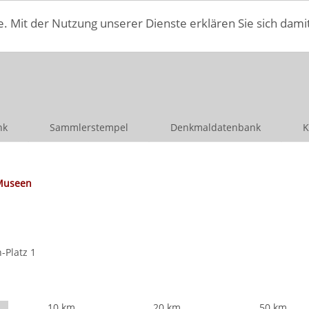
e. Mit der Nutzung unserer Dienste erklären Sie sich dami
nk
Sammlerstempel
Denkmaldatenbank
K
Museen
-Platz 1
10 km
20 km
50 km