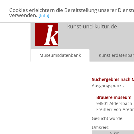
Cookies erleichtern die Bereitstellung unserer Dienst
verwenden.
[Info]
kunst-und-kultur.de
Museumsdatenbank
Künstlerdatenba
Suchergebnis nach 
Ausgangspunkt:
Brauereimuseum
94501
Aldersbach
Freiherr-von-Aretin
Gesucht wurde:
Umkreis:
5 km