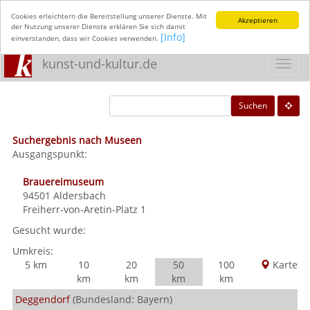
Cookies erleichtern die Bereitstellung unserer Dienste. Mit
Akzeptieren
der Nutzung unserer Dienste erklären Sie sich damit
[Info]
einverstanden, dass wir Cookies verwenden.
kunst-und-kultur.de
Toggl
navig
Suchen
Suchergebnis nach Museen
Ausgangspunkt:
Brauereimuseum
94501
Aldersbach
Freiherr-von-Aretin-Platz 1
Gesucht wurde:
Umkreis:
5 km
10
20
50
100
Karte
km
km
km
km
Deggendorf
(Bundesland: Bayern)