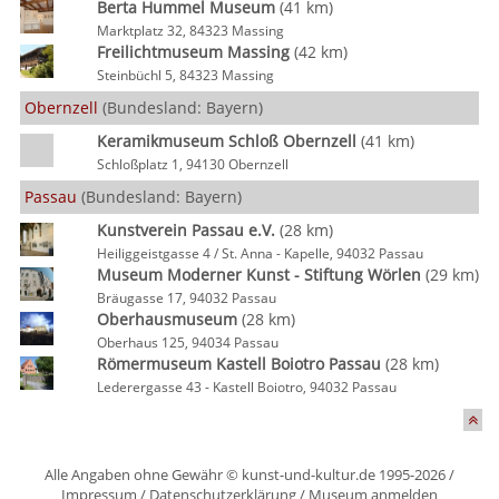
Berta Hummel Museum
(41 km)
Marktplatz 32, 84323 Massing
Freilichtmuseum Massing
(42 km)
Steinbüchl 5, 84323 Massing
Obernzell
(Bundesland: Bayern)
Keramikmuseum Schloß Obernzell
(41 km)
Schloßplatz 1, 94130 Obernzell
Passau
(Bundesland: Bayern)
Kunstverein Passau e.V.
(28 km)
Heiliggeistgasse 4 / St. Anna - Kapelle, 94032 Passau
Museum Moderner Kunst - Stiftung Wörlen
(29 km)
Bräugasse 17, 94032 Passau
Oberhausmuseum
(28 km)
Oberhaus 125, 94034 Passau
Römermuseum Kastell Boiotro Passau
(28 km)
Lederergasse 43 - Kastell Boiotro, 94032 Passau
Alle Angaben ohne Gewähr © kunst-und-kultur.de 1995-2026 /
Impressum
/
Datenschutzerklärung
/
Museum anmelden