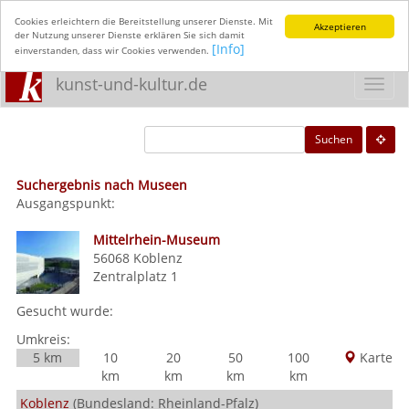
Cookies erleichtern die Bereitstellung unserer Dienste. Mit
Akzeptieren
der Nutzung unserer Dienste erklären Sie sich damit
[Info]
einverstanden, dass wir Cookies verwenden.
kunst-und-kultur.de
Toggl
navig
Suchen
Suchergebnis nach Museen
Ausgangspunkt:
Mittelrhein-Museum
56068
Koblenz
Zentralplatz 1
Gesucht wurde:
Umkreis:
5 km
10
20
50
100
Karte
km
km
km
km
Koblenz
(Bundesland: Rheinland-Pfalz)