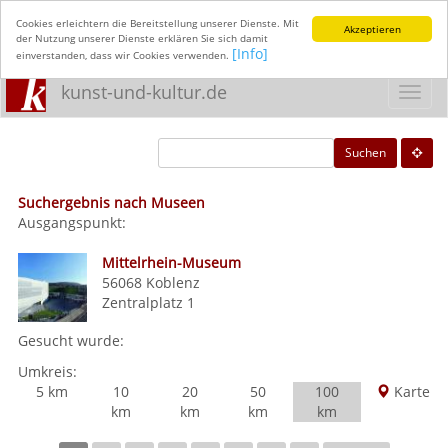
Cookies erleichtern die Bereitstellung unserer Dienste. Mit
Akzeptieren
der Nutzung unserer Dienste erklären Sie sich damit
[Info]
einverstanden, dass wir Cookies verwenden.
kunst-und-kultur.de
Toggl
navig
Suchen
Suchergebnis nach Museen
Ausgangspunkt:
Mittelrhein-Museum
56068
Koblenz
Zentralplatz 1
Gesucht wurde:
Umkreis:
5 km
10
20
50
100
Karte
km
km
km
km