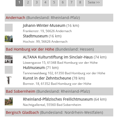
1
2
3
4
5
6
7
8
Seite >>
Andernach
(Bundesland: Rheinland-Pfalz)
Johann-Winter-Museum
(16 km)
Frankenstr. 19, 56626 Andernach
Stadtmuseum
(16 km)
Hochstr. 99, 56626 Andernach
Bad Homburg vor der Höhe
(Bundesland: Hessen)
ALTANA Kulturstiftung im Sinclair-Haus
(74 km)
Löwengasse 15, 61348 Bad Homburg vor der Höhe
Hutmuseum
(71 km)
Tannenwaldweg 102, 61350 Bad Homburg vor der Höhe
Kunst in der Zehntscheune
(78 km)
Bornstr. 18, 61352 Bad Homburg vor der Höhe
Bad Sobernheim
(Bundesland: Rheinland-Pfalz)
Rheinland-Pfälzisches Freilichtmuseum
(64 km)
Nachtigallental, 55560 Bad Sobernheim
Bergisch Gladbach
(Bundesland: Nordrhein-Westfalen)