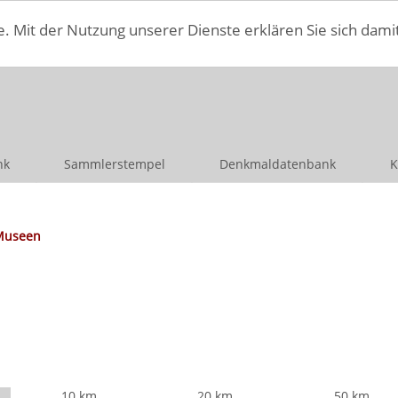
e. Mit der Nutzung unserer Dienste erklären Sie sich dami
nk
Sammlerstempel
Denkmaldatenbank
K
Museen
10 km
20 km
50 km