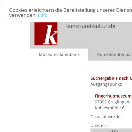
Cookies erleichtern die Bereitstellung unserer Dienst
verwenden.
[Info]
kunst-und-kultur.de
Museumsdatenbank
Künstlerdatenba
Suchergebnis nach 
Ausgangspunkt:
Fingerhutmuseum
97993
Creglingen
Kohlesmühle 6
Gesucht wurde:
Umkreis:
5 km