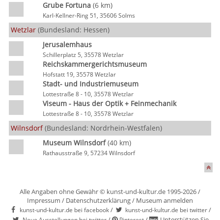
Grube Fortuna
(6 km)
Karl-Kellner-Ring 51, 35606 Solms
Wetzlar
(Bundesland: Hessen)
Jerusalemhaus
Schillerplatz 5, 35578 Wetzlar
Reichskammergerichtsmuseum
Hofstatt 19, 35578 Wetzlar
Stadt- und Industriemuseum
Lottestraße 8 - 10, 35578 Wetzlar
Viseum - Haus der Optik + Feinmechanik
Lottestraße 8 - 10, 35578 Wetzlar
Wilnsdorf
(Bundesland: Nordrhein-Westfalen)
Museum Wilnsdorf
(40 km)
Rathausstraße 9, 57234 Wilnsdorf
Alle Angaben ohne Gewähr © kunst-und-kultur.de 1995-2026 /
Impressum
/
Datenschutzerklärung
/
Museum anmelden
/
/
kunst-und-kultur.de bei facebook
kunst-und-kultur.de bei twitter
/
/
Unterstützen Sie
Neue Ausstellungen bei twitter
Pinterest