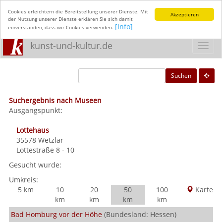
Cookies erleichtern die Bereitstellung unserer Dienste. Mit
Akzeptieren
der Nutzung unserer Dienste erklären Sie sich damit
[Info]
einverstanden, dass wir Cookies verwenden.
kunst-und-kultur.de
Toggl
navig
Suchen
Suchergebnis nach Museen
Ausgangspunkt:
Lottehaus
35578
Wetzlar
Lottestraße 8 - 10
Gesucht wurde:
Umkreis:
5 km
10
20
50
100
Karte
km
km
km
km
Bad Homburg vor der Höhe
(Bundesland: Hessen)