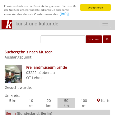
Cookies erleichtern die Bereitstellung unserer Dienste. Mit
Akzeptieren
der Nutzung unserer Dienste erklären Sie sich damit
[Info]
einverstanden, dass wir Cookies verwenden.
kunst-und-kultur.de
Toggl
navig
Suchen
Suchergebnis nach Museen
Ausgangspunkt:
Freilandmuseum Lehde
03222
Lübbenau
OT Lehde
Gesucht wurde:
Umkreis:
5 km
10
20
50
100
Karte
km
km
km
km
Berlin
(Bundesland: Berlin)