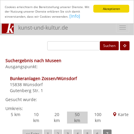
Cookies erleichtern die Bereitstellung unserer Dienste. Mit
Akzeptieren
der Nutzung unserer Dienste erklären Sie sich damit
[Info]
einverstanden, dass wir Cookies verwenden.
kunst-und-kultur.de
Toggl
navig
Suchen
Suchergebnis nach Museen
Ausgangspunkt:
Bunkeranlagen Zossen/Wünsdorf
15838
Wünsdorf
Gutenberg Str. 1
Gesucht wurde:
Umkreis:
5 km
10
20
50
100
Karte
km
km
km
km
<< Seite
1
2
3
4
5
6
7