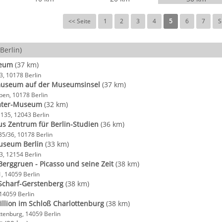
<< Seite
1
2
3
4
5
6
7
S
Berlin)
eum
(37 km)
3, 10178 Berlin
useum auf der Museumsinsel
(37 km)
en, 10178 Berlin
ater-Museum
(32 km)
 135, 12043 Berlin
s Zentrum für Berlin-Studien
(36 km)
35/36, 10178 Berlin
useum Berlin
(33 km)
3, 12154 Berlin
rggruen - Picasso und seine Zeit
(38 km)
1, 14059 Berlin
charf-Gerstenberg
(38 km)
 14059 Berlin
illion im Schloß Charlottenburg
(38 km)
ttenburg, 14059 Berlin