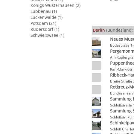
Königs Wusterhausen (2)
Lübbenau (1)
Luckenwalde (1)
Potsdam (21)
Rüdersdorf (1)
Berlin
(Bundesland: 
Schwielowsee (1)
Neues Mus
Bodestraße 1-
Pergamonm
Am Kupfergrab
Puppenthe
Karl-Marx-Str.
Ribbeck-Hau
Breite Straße 
Rotkreuz-M
Bundesallee 7
Sammlung Be
Schloßstraße 
Sammlung S
Schloßstr. 70,
Schinkelpav
Schloß Charlo