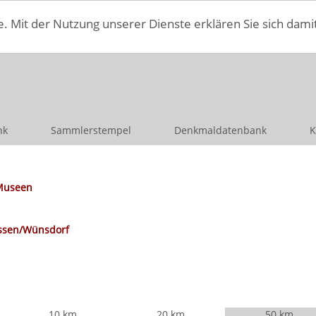
e. Mit der Nutzung unserer Dienste erklären Sie sich dami
nk
Sammlerstempel
Denkmaldatenbank
K
Museen
ssen/Wünsdorf
10 km
20 km
50 km