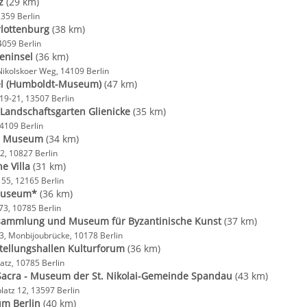
z
(29 km)
2359 Berlin
lottenburg
(38 km)
4059 Berlin
eninsel
(36 km)
 Nikolskoer Weg, 14109 Berlin
el (Humboldt-Museum)
(47 km)
 19-21, 13507 Berlin
Landschaftsgarten Glienicke
(35 km)
14109 Berlin
g Museum
(34 km)
2, 10827 Berlin
e Villa
(31 km)
 55, 12165 Berlin
Museum*
(36 km)
73, 10785 Berlin
sammlung und Museum für Byzantinische Kunst
(37 km)
3, Monbijoubrücke, 10178 Berlin
tellungshallen Kulturforum
(36 km)
atz, 10785 Berlin
Sacra - Museum der St. Nikolai-Gemeinde Spandau
(43 km)
latz 12, 13597 Berlin
m Berlin
(40 km)