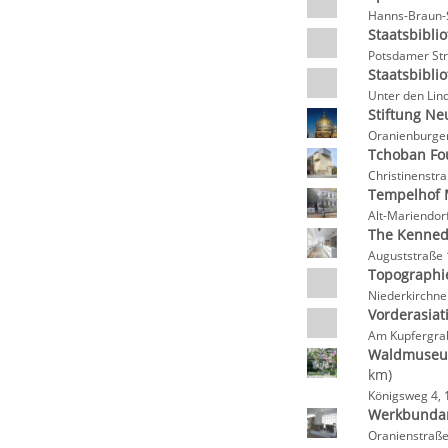
Hanns-Braun-S
Staatsbiblio
Potsdamer Str
Staatsbiblio
Unter den Lin
Stiftung Ne
Oranienburger
Tchoban Fo
Christinenstra
Tempelhof
Alt-Mariendorf
The Kenned
Auguststraße 
Topographie
Niederkirchner
Vorderasia
Am Kupfergrab
Waldmuseum
km)
Königsweg 4, 
Werkbundar
Oranienstraße