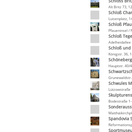
Schloss Brit
Alt Britz 73, 1
Schloß Char
Luisenplatz, 1
Schloß Pfau
Pfaueninsel /
Schloß Teg
Adelheidallee
Schloß und 
Königstr. 36, 
Schöneber
Hauptstr. 40/4
Schwartzsch
Grunewaldstr.
Schwules 
Lützowstraße 
Skulpturen
Bodestraße 1-
Sonderauss
Matthäikirchpl
Spandovia 
Reformationsp
Sportmuseu