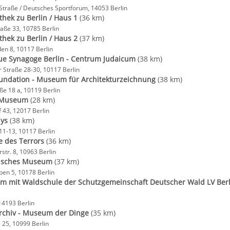
traße / Deutsches Sportforum, 14053 Berlin
thek zu Berlin / Haus 1
(36 km)
aße 33, 10785 Berlin
thek zu Berlin / Haus 2
(37 km)
den 8, 10117 Berlin
ue Synagoge Berlin - Centrum Judaicum
(38 km)
 Straße 28-30, 10117 Berlin
undation - Museum für Architekturzeichnung
(38 km)
ße 18 a, 10119 Berlin
 Museum
(28 km)
 43, 12017 Berlin
ys
(38 km)
11-13, 10117 Berlin
 des Terrors
(36 km)
str. 8, 10963 Berlin
tisches Museum
(37 km)
en 5, 10178 Berlin
 mit Waldschule der Schutzgemeinschaft Deutscher Wald LV Berli
14193 Berlin
chiv - Museum der Dinge
(35 km)
 25, 10999 Berlin