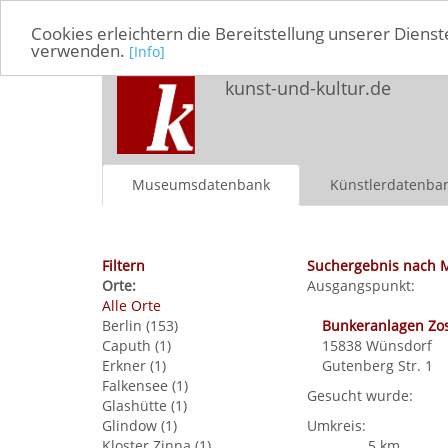
Cookies erleichtern die Bereitstellung unserer Dienst
verwenden.
[Info]
kunst-und-kultur.de
Museumsdatenbank
Künstlerdatenba
Filtern
Suchergebnis nach 
Orte:
Ausgangspunkt:
Alle Orte
Berlin (153)
Bunkeranlagen Zo
Caputh (1)
15838
Wünsdorf
Erkner (1)
Gutenberg Str. 1
Falkensee (1)
Gesucht wurde:
Glashütte (1)
Glindow (1)
Umkreis:
Kloster Zinna (1)
5 km