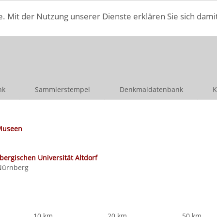
e. Mit der Nutzung unserer Dienste erklären Sie sich dami
nk
Sammlerstempel
Denkmaldatenbank
K
Museen
rgischen Universität Altdorf
 Nürnberg
10 km
20 km
50 km