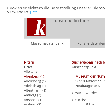
Cookies erleichtern die Bereitstellung unserer Dienst
verwenden.
[Info]
kunst-und-kultur.de
Museumsdatenbank
Künstlerdatenba
Filtern
Suchergebnis nach 
Orte:
Ausgangspunkt:
Alle Orte
Abenberg (1)
Museum der Nürnbe
Abensberg (1)
90518
Altdorf bei
Adelschlag (1)
Neubaugasse 5
Altenthann (1)
Gesucht wurde:
Amberg (2)
Ansbach (1)
Umkreis:
Arzberg (2)
5 km