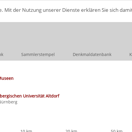
e. Mit der Nutzung unserer Dienste erklären Sie sich dami
nk
Sammlerstempel
Denkmaldatenbank
K
Museen
rgischen Universität Altdorf
 Nürnberg
10 km
20 km
50 km