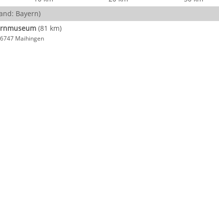
and: Bayern)
uernmuseum
(81 km)
 86747 Maihingen