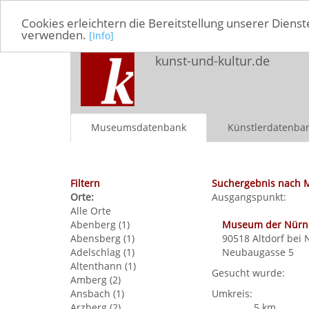
Cookies erleichtern die Bereitstellung unserer Dienst
verwenden.
[Info]
kunst-und-kultur.de
Museumsdatenbank
Künstlerdatenba
Filtern
Suchergebnis nach 
Orte:
Ausgangspunkt:
Alle Orte
Abenberg (1)
Museum der Nürnbe
Abensberg (1)
90518
Altdorf bei
Adelschlag (1)
Neubaugasse 5
Altenthann (1)
Gesucht wurde:
Amberg (2)
Ansbach (1)
Umkreis:
Arzberg (2)
5 km