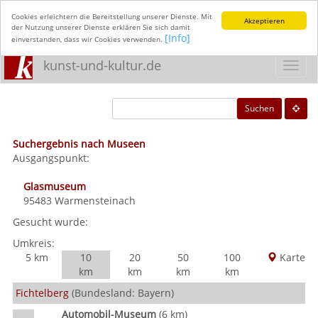
Cookies erleichtern die Bereitstellung unserer Dienste. Mit
Akzeptieren
der Nutzung unserer Dienste erklären Sie sich damit
[Info]
einverstanden, dass wir Cookies verwenden.
kunst-und-kultur.de
Toggl
navig
Suchen
Suchergebnis nach Museen
Ausgangspunkt:
Glasmuseum
95483
Warmensteinach
Gesucht wurde:
Umkreis:
5 km
10
20
50
100
Karte
km
km
km
km
Fichtelberg
(Bundesland: Bayern)
Automobil-Museum
(6 km)